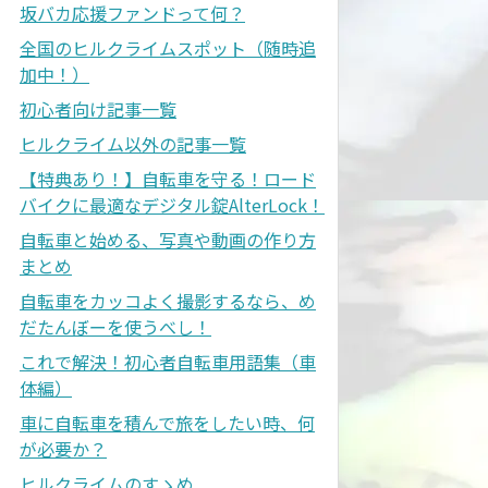
坂バカ応援ファンドって何？
全国のヒルクライムスポット（随時追
加中！）
初心者向け記事一覧
ヒルクライム以外の記事一覧
【特典あり！】自転車を守る！ロード
バイクに最適なデジタル錠AlterLock！
自転車と始める、写真や動画の作り方
まとめ
自転車をカッコよく撮影するなら、め
だたんぼーを使うべし！
これで解決！初心者自転車用語集（車
体編）
車に自転車を積んで旅をしたい時、何
が必要か？
ヒルクライムのすゝめ