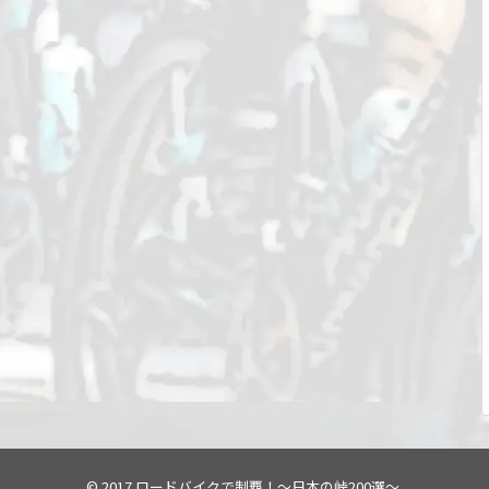
© 2017
ロードバイクで制覇！～日本の峠200選～
.