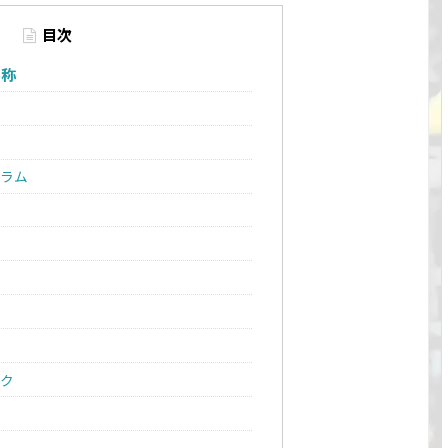
目次
名称
ラム
ク