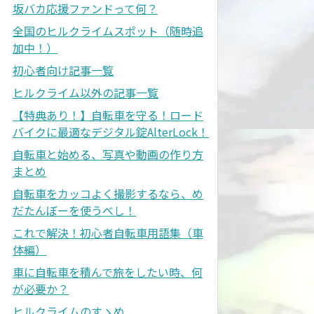
坂バカ応援ファンドって何？
全国のヒルクライムスポット（随時追
加中！）
初心者向け記事一覧
ヒルクライム以外の記事一覧
【特典あり！】自転車を守る！ロード
バイクに最適なデジタル錠AlterLock！
自転車と始める、写真や動画の作り方
まとめ
自転車をカッコよく撮影するなら、め
だたんぼーを使うべし！
これで解決！初心者自転車用語集（車
体編）
車に自転車を積んで旅をしたい時、何
が必要か？
ヒルクライムのすゝめ