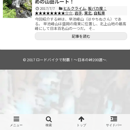
めの山岳ルート！
2017/7/7
ヒルクライム
,
坂バカ度：
★★★★★★★★☆☆
,
岩手
,
東北
,
自転車
今回紹介する峠は、早池峰山（はやちねさん）であ
る。 早池峰山は盛岡の南東に位置し、北上山地の最高
峰にして日本百名山の一つだ。 そ...
記事を読む
© 2017
ロードバイクで制覇！～日本の峠200選～
.