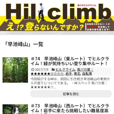
「
早池峰山
」
一覧
＃74 早池峰山（東ルート）でヒルクラ
イム！緑が気持ちいい登り集中ルート！
2017/7/9
ヒルクライム
,
坂バカ度：
★★★★★★☆☆☆☆
,
岩手
,
東北
,
自転車
今回紹介する峠は、前回に引き続き早池峰山の東側か
らの登りについてである。 ・峠スペック 坂バカ度：
★★★★★★☆...
記事を読む
＃73 早池峰山（西ルート）でヒルクラ
イム！岩手に来たら挑戦したい難易度高