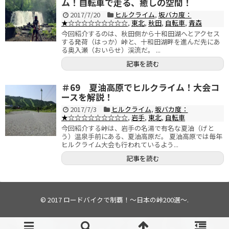
ム！自転車で走る、癒しの空間！
2017/7/20
ヒルクライム
,
坂バカ度：
★☆☆☆☆☆☆☆☆☆
,
東北
,
秋田
,
自転車
,
青森
今回紹介するのは、秋田側から十和田湖へとアクセス
する発荷（はっか）峠と、十和田湖畔を進んだ先にあ
る奥入瀬（おいらせ）渓流だ。 ...
記事を読む
＃69 夏油高原でヒルクライム！大会コ
ースを解説！
2017/7/3
ヒルクライム
,
坂バカ度：
★☆☆☆☆☆☆☆☆☆
,
岩手
,
東北
,
自転車
今回紹介する峠は、岩手の名湯で有名な夏油（げと
う）温泉手前にある、夏油高原だ。 夏油高原では毎年
ヒルクライム大会も行われているよう...
記事を読む
© 2017
ロードバイクで制覇！～日本の峠200選～
.