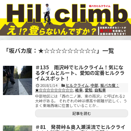
「
坂バカ度：★☆☆☆☆☆☆☆☆☆
」
一覧
＃135 雨沢峠でヒルクライム！気にな
るタイムとルート、愛知の定番ヒルクラ
イムスポット！
2018/1/14
ヒルクライム
,
中部
,
坂バカ度：
★☆☆☆☆☆☆☆☆☆
,
岐阜
,
愛知
,
自転車
中部地区には「西の二ノ瀬、東の雨沢」と呼ばれる2
大峠がある。 それぞれの峠は標高や距離が近しく、う
まく東端西端に位置していることか...
記事を読む
＃81 発荷峠＆奥入瀬渓流でヒルクライ