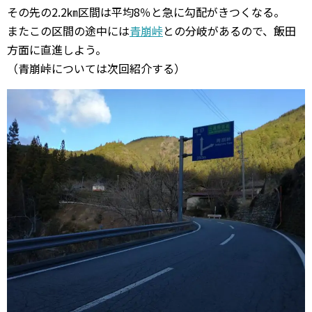
その先の2.2㎞区間は平均8％と急に勾配がきつくなる。
またこの区間の途中には
青崩峠
との分岐があるので、飯田
方面に直進しよう。
（青崩峠については次回紹介する）