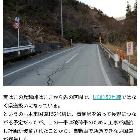
実はこの兵越峠はここから先の区間で、
国道152号線
ではな
く県道扱いになっている。
というのも本来国道152号線は、青崩峠を通って長野につな
がる予定だったが、この一帯は破砕帯のために工事が難航
し計画が破棄されたことから、自動車で通過できない国道
が誕生した。