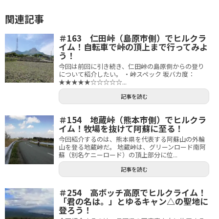
関連記事
＃163 仁田峠（島原市側）でヒルクラ
イム！自転車で峠の頂上まで行ってみよ
う！
今回は前回に引き続き、仁田峠の島原側からの登り
について紹介したい。 ・峠スペック 坂バカ度：
★★★★★☆☆☆☆☆...
記事を読む
＃154 地蔵峠（熊本市側）でヒルクラ
イム！牧場を抜けて阿蘇に至る！
今回紹介するのは、熊本県を代表する阿蘇山の外輪
山を登る地蔵峠だ。 地蔵峠は、グリーンロード南阿
蘇（別名ケニーロード）の頂上部分に位...
記事を読む
＃254 高ボッチ高原でヒルクライム！
「君の名は。」とゆるキャン△の聖地に
登ろう！