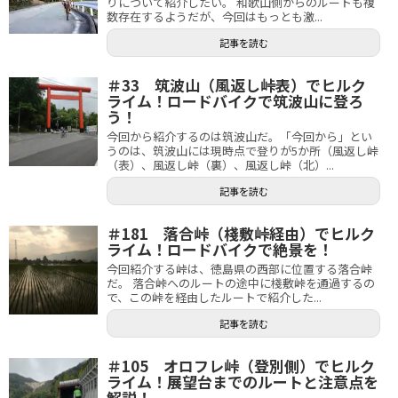
りについて紹介したい。 和歌山側からのルートも複
数存在するようだが、今回はもっとも激...
記事を読む
＃33 筑波山（風返し峠表）でヒルク
ライム！ロードバイクで筑波山に登ろ
う！
今回から紹介するのは筑波山だ。「今回から」とい
うのは、筑波山には現時点で登りが5か所（風返し峠
（表）、風返し峠（裏）、風返し峠（北）...
記事を読む
＃181 落合峠（棧敷峠経由）でヒルク
ライム！ロードバイクで絶景を！
今回紹介する峠は、徳島県の西部に位置する落合峠
だ。 落合峠へのルートの途中に棧敷峠を通過するの
で、この峠を経由したルートで紹介した...
記事を読む
＃105 オロフレ峠（登別側）でヒルク
ライム！展望台までのルートと注意点を
解説！