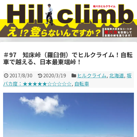
＃97 知床峠（羅臼側）でヒルクライム！自転
車で越える、日本最東端峠！
2017/8/30
2020/3/19
ヒルクライム
,
北海道
,
坂
バカ度：★★★★★☆☆☆☆☆
,
自転車