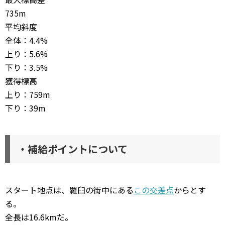
735m
平均斜度
全体：4.4%
上り：5.6%
下り：3.5%
獲得標高
上り：759m
下り：39m
・補給ポイントについて
スタート地点は、羅臼の街中にある
この交差点
からとす
る。
全長は16.6kmだ。