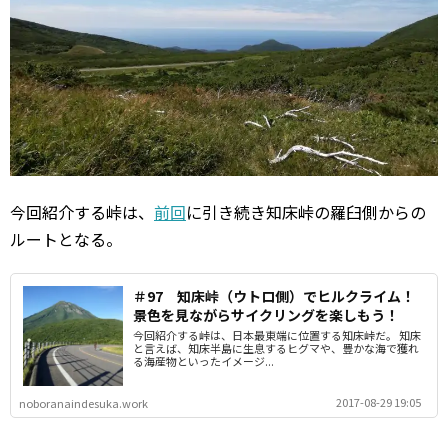
今回紹介する峠は、
前回
に引き続き知床峠の羅臼側からの
ルートとなる。
＃97 知床峠（ウトロ側）でヒルクライム！
景色を見ながらサイクリングを楽しもう！
今回紹介する峠は、日本最東端に位置する知床峠だ。 知床
と言えば、知床半島に生息するヒグマや、豊かな海で獲れ
る海産物といったイメージ...
2017-08-29 19:05
noboranaindesuka.work