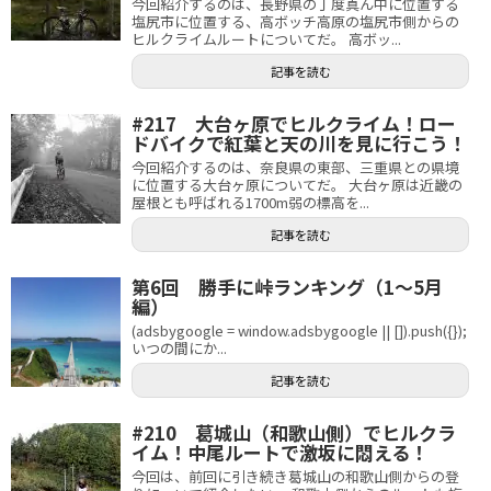
今回紹介するのは、長野県の丁度真ん中に位置する
塩尻市に位置する、高ボッチ高原の塩尻市側からの
ヒルクライムルートについてだ。 高ボッ...
記事を読む
#217 大台ヶ原でヒルクライム！ロー
ドバイクで紅葉と天の川を見に行こう！
今回紹介するのは、奈良県の東部、三重県との県境
に位置する大台ヶ原についてだ。 大台ヶ原は近畿の
屋根とも呼ばれる1700m弱の標高を...
記事を読む
第6回 勝手に峠ランキング（1～5月
編）
(adsbygoogle = window.adsbygoogle || []).push({});
いつの間にか...
記事を読む
#210 葛城山（和歌山側）でヒルクラ
イム！中尾ルートで激坂に悶える！
今回は、前回に引き続き葛城山の和歌山側からの登