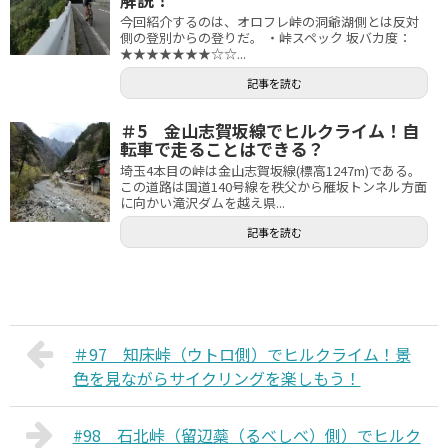
今回紹介するのは、オロフレ峠の洞爺湖側とは反対
側の登別からの登りだ。 ・峠スペック 坂バカ度：
★★★★★★★☆☆...
記事を読む
＃5 金山志賀坂線でヒルクライム！自
転車で走ることはできる？
埼玉4本目の峠は金山志賀坂線(標高1247m)である。
この道路は国道140号線を秩父から雁坂トンネル方面
に向かい滝沢ダムを越え県...
記事を読む
＃97 知床峠（ウトロ側）でヒルクライム！景
色を見ながらサイクリングを楽しもう！
#98 石北峠（留辺蘂（るべしべ）側）でヒルク