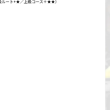
級ルート+★／上級コース＋★★）