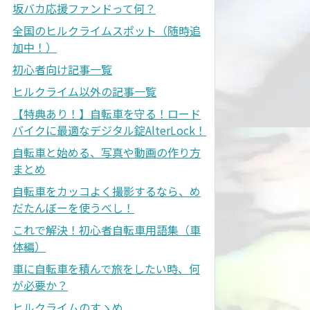
坂バカ応援ファンドって何？
全国のヒルクライムスポット（随時追
加中！）
初心者向け記事一覧
ヒルクライム以外の記事一覧
【特典あり！】自転車を守る！ロード
バイクに最適なデジタル錠AlterLock！
自転車と始める、写真や動画の作り方
まとめ
自転車をカッコよく撮影するなら、め
だたんぼーを使うべし！
これで解決！初心者自転車用語集（車
体編）
車に自転車を積んで旅をしたい時、何
が必要か？
ヒルクライムのすゝめ