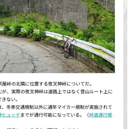
茶屋峠の北隣に位置する夜叉神峠についてだ。
むが、実際の夜叉神峠は道路上ではなく登山ルート上に
できない。
は、冬季交通規制以外に通年マイカー規制が実施されて
神ヒュッテ
までが通行可能になっている。（
林道通行規