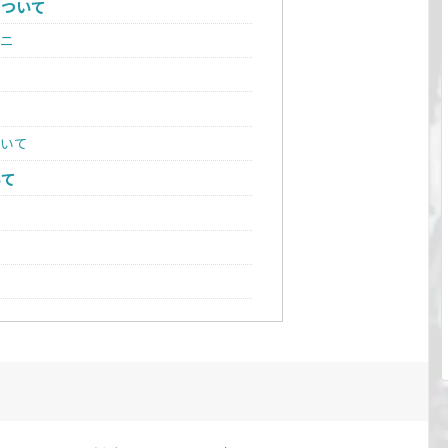
について
ニ
いて
いて