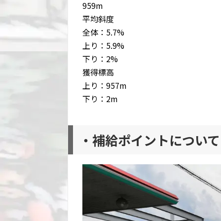
959m
平均斜度
全体：5.7%
上り：5.9%
下り：2%
獲得標高
上り：957m
下り：2m
・補給ポイントについて