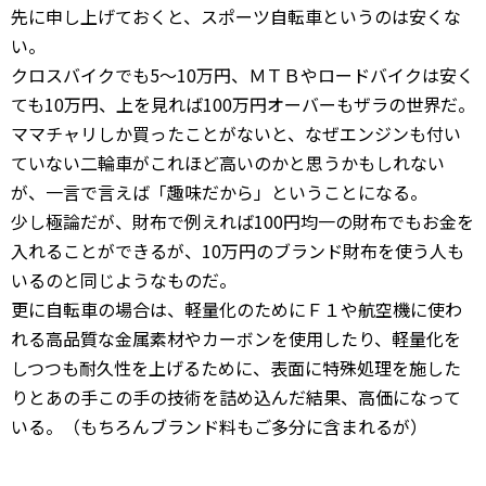
先に申し上げておくと、スポーツ自転車というのは安くな
い。
クロスバイクでも5～10万円、ＭＴＢやロードバイクは安く
ても10万円、上を見れば100万円オーバーもザラの世界だ。
ママチャリしか買ったことがないと、なぜエンジンも付い
ていない二輪車がこれほど高いのかと思うかもしれない
が、一言で言えば「趣味だから」ということになる。
少し極論だが、財布で例えれば100円均一の財布でもお金を
入れることができるが、10万円のブランド財布を使う人も
いるのと同じようなものだ。
更に自転車の場合は、軽量化のためにＦ１や航空機に使わ
れる高品質な金属素材やカーボンを使用したり、軽量化を
しつつも耐久性を上げるために、表面に特殊処理を施した
りとあの手この手の技術を詰め込んだ結果、高価になって
いる。（もちろんブランド料もご多分に含まれるが）