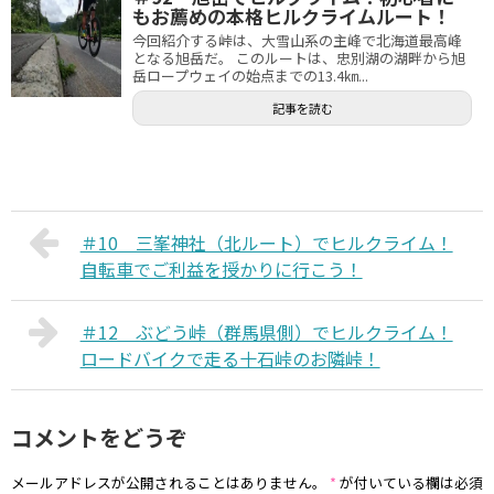
もお薦めの本格ヒルクライムルート！
今回紹介する峠は、大雪山系の主峰で北海道最高峰
となる旭岳だ。 このルートは、忠別湖の湖畔から旭
岳ロープウェイの始点までの13.4㎞...
記事を読む
＃10 三峯神社（北ルート）でヒルクライム！
自転車でご利益を授かりに行こう！
＃12 ぶどう峠（群馬県側）でヒルクライム！
ロードバイクで走る十石峠のお隣峠！
コメントをどうぞ
メールアドレスが公開されることはありません。
*
が付いている欄は必須