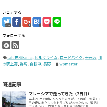
シェアする
error
0
フォローする
cafe神梛kanna
,
ヒルクライム
,
ロードバイク
,
十石峠
,
川
の駅上野
,
群馬
,
自転車
,
長野
wpmaster
関連記事
マレーシアで走ってきた（2日目）
早速2日目の話に入ろうと思うが、その前に到着1日
目の夜にまたしてもトラブルがあったので、追記し
ておきたい。 空港からホテルまで移動する...