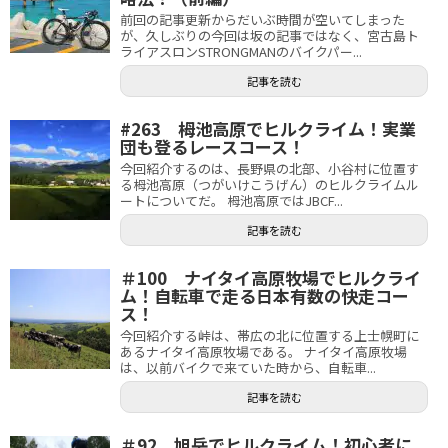
前回の記事更新からだいぶ時間が空いてしまった
が、久しぶりの今回は坂の記事ではなく、宮古島ト
ライアスロンSTRONGMANのバイクパー...
記事を読む
#263 栂池高原でヒルクライム！実業
団も登るレースコース！
今回紹介するのは、長野県の北部、小谷村に位置す
る栂池高原（つがいけこうげん）のヒルクライムル
ートについてだ。 栂池高原ではJBCF...
記事を読む
＃100 ナイタイ高原牧場でヒルクライ
ム！自転車で走る日本有数の快走コー
ス！
今回紹介する峠は、帯広の北に位置する上士幌町に
あるナイタイ高原牧場である。 ナイタイ高原牧場
は、以前バイクで来ていた時から、自転車...
記事を読む
＃92 旭岳でヒルクライム！初心者に