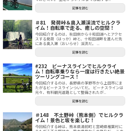
記事を読む
＃81 発荷峠＆奥入瀬渓流でヒルクラ
イム！自転車で走る、癒しの空間！
今回紹介するのは、秋田側から十和田湖へとアクセ
スする発荷（はっか）峠と、十和田湖畔を進んだ先
にある奥入瀬（おいらせ）渓流だ。 ...
記事を読む
#232 ビーナスラインでヒルクライ
ム！自転車乗りなら一度は行きたい絶景
ツーリングコース！
今回紹介するのは、長野県の茅野市から上田市にま
たがるビーナスラインついてだ。 ビーナスラインは
元々、有料観光道路として整備されたが...
記事を読む
＃148 不土野峠（熊本側）でヒルクラ
イム！景色と坂を楽しむ！
今回紹介する峠は、熊本県湯前町と宮崎県椎葉村に