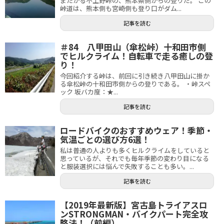
またがる不土野峠の、熊本県側からの登りだ。 この
峠道は、熊本側も宮崎側も登り口がダム...
記事を読む
＃84 八甲田山（傘松峠）十和田市側
でヒルクライム！自転車で走る癒しの登
り！
今回紹介する峠は、前回に引き続き八甲田山に掛か
る傘松峠の十和田市側からの登りである。 ・峠スペ
ック 坂バカ度：★...
記事を読む
ロードバイクのおすすめウェア！季節・
気温ごとの選び方6選！
私は普通の人よりも多くヒルクライムをしていると
思っているが、それでも毎年季節の変わり目になる
と服装選択には悩んで失敗することも多い。...
記事を読む
【2019年最新版】宮古島トライアスロ
ンSTRONGMAN・バイクパート完全攻
略法！（前編）