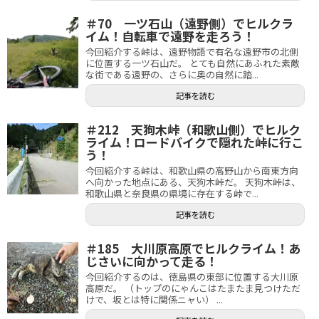
＃70 一ツ石山（遠野側）でヒルクラ
イム！自転車で遠野を走ろう！
今回紹介する峠は、遠野物語で有名な遠野市の北側
に位置する一ツ石山だ。 とても自然にあふれた素敵
な街である遠野の、さらに奥の自然に踏...
記事を読む
＃212 天狗木峠（和歌山側）でヒルク
ライム！ロードバイクで隠れた峠に行こ
う！
今回紹介する峠は、和歌山県の高野山から南東方向
へ向かった地点にある、天狗木峠だ。 天狗木峠は、
和歌山県と奈良県の県境に存在する峠で...
記事を読む
＃185 大川原高原でヒルクライム！あ
じさいに向かって走る！
今回紹介するのは、徳島県の東部に位置する大川原
高原だ。 （トップのにゃんこはたまたま見つけただ
けで、坂とは特に関係ニャい） ...