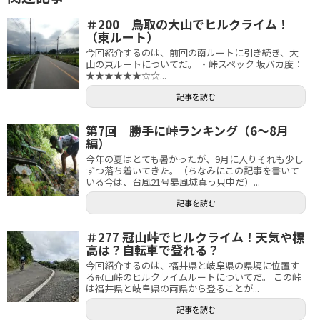
＃200 鳥取の大山でヒルクライム！
（東ルート）
今回紹介するのは、前回の南ルートに引き続き、大
山の東ルートについてだ。 ・峠スペック 坂バカ度：
★★★★★★☆☆...
記事を読む
第7回 勝手に峠ランキング（6～8月
編）
今年の夏はとても暑かったが、9月に入りそれも少し
ずつ落ち着いてきた。（ちなみにこの記事を書いて
いる今は、台風21号暴風域真っ只中だ）...
記事を読む
＃277 冠山峠でヒルクライム！天気や標
高は？自転車で登れる？
今回紹介するのは、福井県と岐阜県の県境に位置す
る冠山峠のヒルクライムルートについてだ。 この峠
は福井県と岐阜県の両県から登ることが...
記事を読む