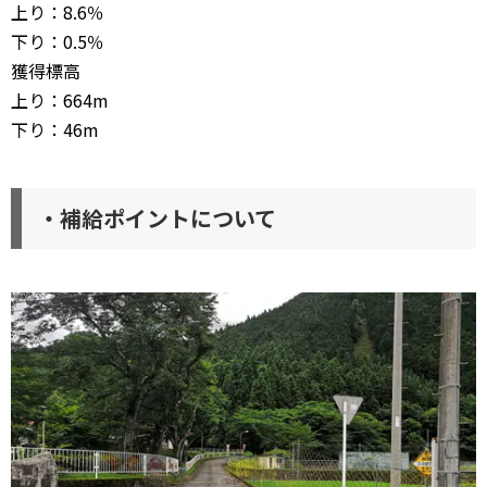
上り：8.6％
下り：0.5％
獲得標高
上り：664m
下り：46m
・補給ポイントについて