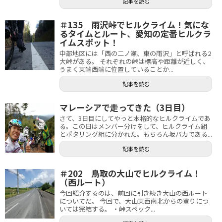
記事を読む
＃135 雨沢峠でヒルクライム！気にな
るタイムとルート、愛知の定番ヒルクラ
イムスポット！
中部地区には「西の二ノ瀬、東の雨沢」と呼ばれる2
大峠がある。 それぞれの峠は標高や距離が近しく、
うまく東端西端に位置していることか...
記事を読む
マレーシアで走ってきた（3日目）
さて、3日目にしてやっと本格的なヒルクライムであ
る。この日はメンバー分けをして、ヒルクライム組
とポタリング組に分かれた。もちろん坂バカである...
記事を読む
＃202 鳥取の大山でヒルクライム！
（西ルート）
今回紹介するのは、前回に引き続き大山の西ルート
についてだ。 今回で、大山東西南北からの登りにつ
いては完結する。 ・峠スペック...