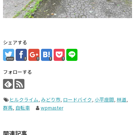
シェアする
error
フォローする
ヒルクライム
,
みどり市
,
ロードバイク
,
小平座間
,
林道
,
群馬
,
自転車
wpmaster
関連記事