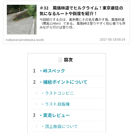
＃32 風張林道でヒルクライム！東京最狂の
気になるルートや斜度を紹介！
今回紹介するのは、奥多摩にその名を轟かす坂、風張林道
（標高1146m）である。 風張峠は登りやすく初心者でも休
みながら行けば登り切...
2017-05-18 00:19
noboranaindesuka.work
目次
・峠スペック
・補給ポイントについて
・ラストコンビニ
・ラスト自販機
・実走レビュー
・頂上施設について