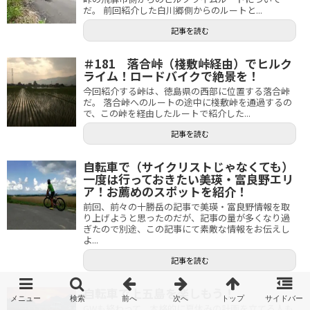
だ。 前回紹介した白川郷側からのルートと...
記事を読む
＃181 落合峠（棧敷峠経由）でヒルク
ライム！ロードバイクで絶景を！
今回紹介する峠は、徳島県の西部に位置する落合峠
だ。 落合峠へのルートの途中に棧敷峠を通過するの
で、この峠を経由したルートで紹介した...
記事を読む
自転車で（サイクリストじゃなくても）
一度は行っておきたい美瑛・富良野エリ
ア！お薦めのスポットを紹介！
前回、前々の十勝岳の記事で美瑛・富良野情報を取
り上げようと思ったのだが、記事の量が多くなり過
ぎたので別途、この記事にて素敵な情報をお伝えし
よ...
記事を読む
自転車で上五島を楽しもう！
GWも終わって、本格的に夏休みの計画を立てる人も