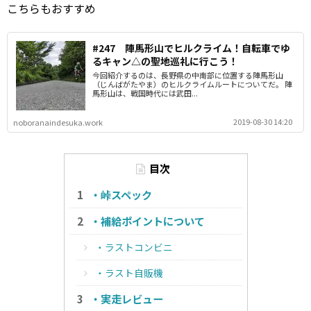
こちらもおすすめ
#247 陣馬形山でヒルクライム！自転車でゆ
るキャン△の聖地巡礼に行こう！
今回紹介するのは、長野県の中南部に位置する陣馬形山
（じんばがたやま）のヒルクライムルートについてだ。 陣
馬形山は、戦国時代には武田...
2019-08-30 14:20
noboranaindesuka.work
目次
・峠スペック
・補給ポイントについて
・ラストコンビニ
・ラスト自販機
・実走レビュー