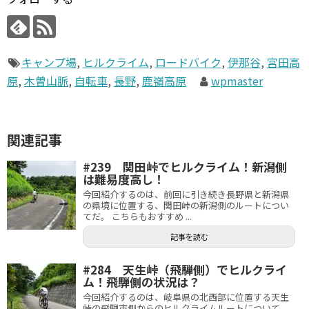
キャンプ場
,
ヒルクライム
,
ロードバイク
,
伊那谷
,
宮田高
原
,
木曽山脈
,
自転車
,
長野
,
鹿嶺高原
wpmaster
関連記事
#239 関田峠でヒルクライム！新潟側
は難易度高し！
今回紹介するのは、前回に引き続き長野県と新潟県
の県境に位置する、関田峠の新潟側のルートについ
てだ。 こちらもおすすめ ...
記事を読む
#284 天生峠（飛騨側）でヒルクライ
ム！飛騨側の状況は？
今回紹介するのは、岐阜県の北西部に位置する天生
峠の飛騨市側からのヒルクライムルートについて