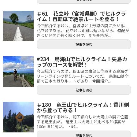
＃61 花立峠（宮城県側）でヒルクラ
イム！自転車で絶景ルートを登る！
今回紹介する峠は、宮城県と山形県の間に掛かる、
花立峠である。 花立峠は距離は短いながら、勾配が
きつい区間が長く続く峠で、また景色が...
記事を読む
#234 鳥海山でヒルクライム！矢島カ
ップのコースを解説！
今回紹介するのは、秋田県の南部に位置する鳥海グ
リーンラインの登りルートについてだ。 鳥海山は全
部で四本の登りルートがあり、今回紹介...
記事を読む
＃180 竜王山でヒルクライム！香川側
から登ってみる！
今回紹介する峠は、前回紹介した大滝山の隣に位置
する竜王山だ。 竜王山は大滝山と比べると標高が
100mほど高い。 ・峠...
記事を読む