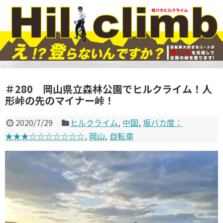
＃280 岡山県立森林公園でヒルクライム！人
形峠の先のマイナー峠！
2020/7/29
ヒルクライム
,
中国
,
坂バカ度：
★★★☆☆☆☆☆☆☆
,
岡山
,
自転車