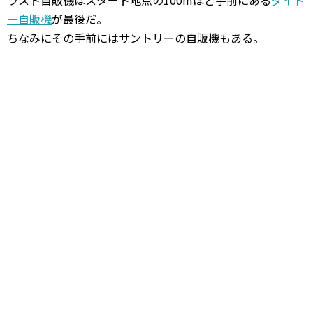
ラスト自販機はスタート地点の100mほど手前にある
ダイド
ー自販機
が最後だ。
ちなみにその手前にはサントリーの自販機もある。