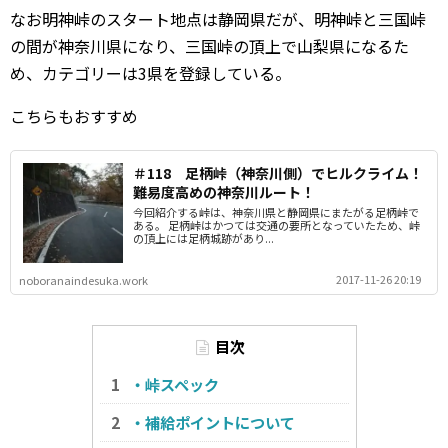
なお明神峠のスタート地点は静岡県だが、明神峠と三国峠
の間が神奈川県になり、三国峠の頂上で山梨県になるた
め、カテゴリーは3県を登録している。
こちらもおすすめ
＃118 足柄峠（神奈川側）でヒルクライム！
難易度高めの神奈川ルート！
今回紹介する峠は、神奈川県と静岡県にまたがる足柄峠で
ある。 足柄峠はかつては交通の要所となっていたため、峠
の頂上には足柄城跡があり...
2017-11-26 20:19
noboranaindesuka.work
目次
・峠スペック
・補給ポイントについて