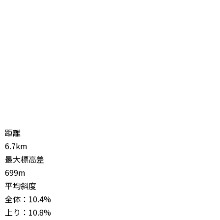
距離
6.7km
最大標高差
699m
平均斜度
全体：10.4%
上り：10.8%