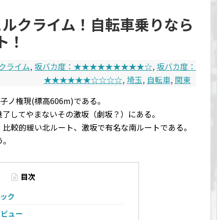
でヒルクライム！自転車乗りなら
ト！
クライム
,
坂バカ度：★★★★★★★★★☆
,
坂バカ度：
★★★★★★☆☆☆☆
,
埼玉
,
自転車
,
関東
ノ権現(標高606m)である。
魅了してやまないその激坂（劇坂？）にある。
、比較的緩い北ルート、激坂で有名な南ルートである。
う。
目次
ペック
レビュー