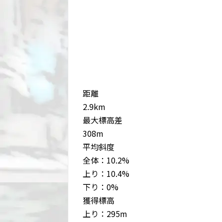
距離
2.9km
最大標高差
308m
平均斜度
全体：10.2%
上り：10.4%
下り：0%
獲得標高
上り：295m