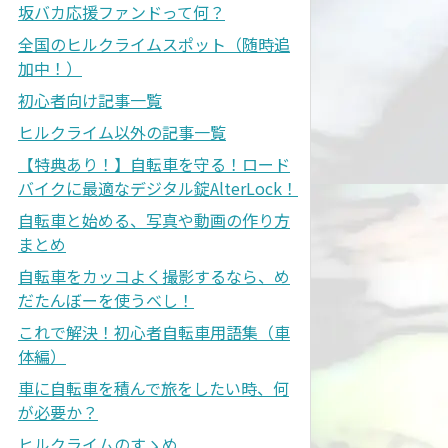
坂バカ応援ファンドって何？
全国のヒルクライムスポット（随時追
加中！）
初心者向け記事一覧
ヒルクライム以外の記事一覧
【特典あり！】自転車を守る！ロード
バイクに最適なデジタル錠AlterLock！
自転車と始める、写真や動画の作り方
まとめ
自転車をカッコよく撮影するなら、め
だたんぼーを使うべし！
これで解決！初心者自転車用語集（車
体編）
車に自転車を積んで旅をしたい時、何
が必要か？
ヒルクライムのすゝめ