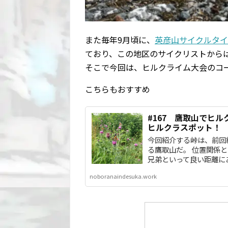
また毎年9月頃に、
英彦山サイクルタイ
ており、この地区のサイクリストから
そこで今回は、ヒルクライム大会のコ
こちらもおすすめ
#167 鷹取山でヒ
ヒルクラスポット！
今回紹介する峠は、前回
る鷹取山だ。 位置関係
兄弟といって良い距離にある
noboranaindesuka.work