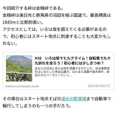
今回紹介する峠は金精峠である。
金精峠は奥日光と群馬県の沼田を結ぶ国道で、最高標高は
1843mと比較的高い。
アクセスとしては、いろは坂を超えてくる必要があるの
で、初心者にはスタート地点に到達することも大変かもし
れない。
#38 いろは坂でヒルクライム！自転車で九十
九折れを走ろう！初心者には少しきつめ？
あなたは日光と言えば何を想像するだろうか。 日光東照宮
をはじめとした寺社仏閣か、はたまた湯葉や栃木和牛、金
谷ホテルベーカリーといっ...
2017-05-20 21:17
noboranaindesuka.work
その場合はスタート地点そばの
湯元の駐車場
まで自動車で
輪行してしまうのも一つの手だろう。