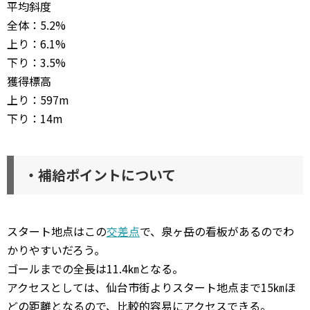
平均斜度
全体：5.2%
上り：6.1%
下り：3.5%
獲得標高
上り：597m
下り：14m
・補給ポイントについて
スタート地点はこの
交差点
で、泉ヶ岳の看板があるのでわ
かりやすいだろう。
ゴールまでの全長は11.4㎞となる。
アクセスとしては、仙台市街よりスタート地点まで15㎞ほ
どの距離となるので、比較的容易にアクセスできる。