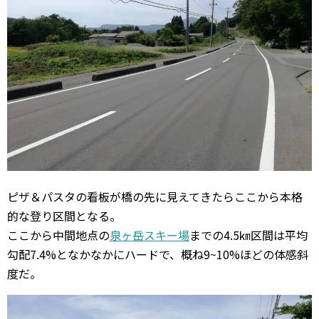
ピザ＆パスタの看板が橋の先に見えてきたらここから本格
的な登り区間となる。
ここから中間地点の
泉ヶ岳スキー場
までの4.5㎞区間は平均
勾配7.4%となかなかにハードで、概ね9~10%ほどの体感斜
度だ。