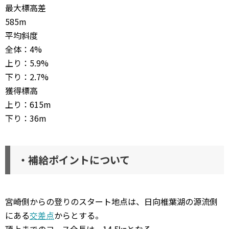
最大標高差
585m
平均斜度
全体：4%
上り：5.9%
下り：2.7%
獲得標高
上り：615m
下り：36m
・補給ポイントについて
宮崎側からの登りのスタート地点は、日向椎葉湖の源流側
にある
交差点
からとする。