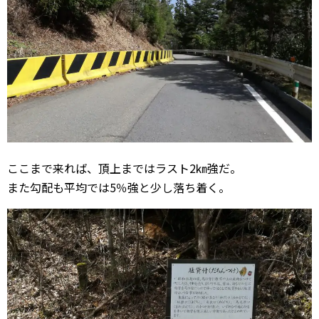
ここまで来れば、頂上まではラスト2㎞強だ。
また勾配も平均では5％強と少し落ち着く。