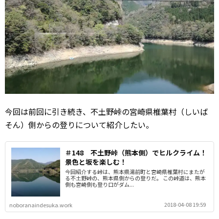
今回は前回に引き続き、不土野峠の宮崎県椎葉村（しいば
そん）側からの登りについて紹介したい。
＃148 不土野峠（熊本側）でヒルクライム！
景色と坂を楽しむ！
今回紹介する峠は、熊本県湯前町と宮崎県椎葉村にまたが
る不土野峠の、熊本県側からの登りだ。 この峠道は、熊本
側も宮崎側も登り口がダム...
2018-04-08 19:59
noboranaindesuka.work