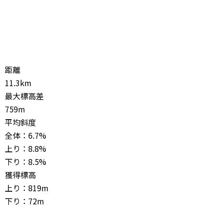
距離
11.3km
最大標高差
759m
平均斜度
全体：6.7%
上り：8.8%
下り：8.5%
獲得標高
上り：819m
下り：72m