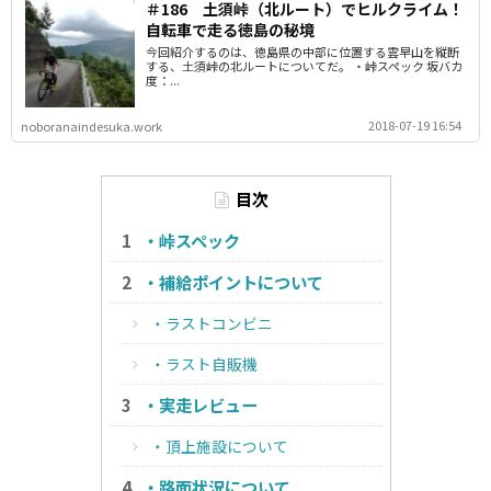
＃186 土須峠（北ルート）でヒルクライム！
自転車で走る徳島の秘境
今回紹介するのは、徳島県の中部に位置する雲早山を縦断
する、土須峠の北ルートについてだ。 ・峠スペック 坂バカ
度：...
2018-07-19 16:54
noboranaindesuka.work
目次
・峠スペック
・補給ポイントについて
・ラストコンビニ
・ラスト自販機
・実走レビュー
・頂上施設について
・路面状況について