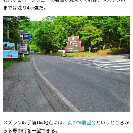
までは残り4㎞強だ。
スズラン峠手前1㎞地点には、
女の神展望台
というところか
ら茅野市街を一望できる。