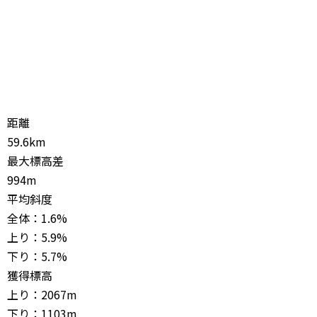
距離
59.6km
最大標高差
994m
平均斜度
全体：1.6%
上り：5.9%
下り：5.7%
獲得標高
上り：2067m
下り：1103m