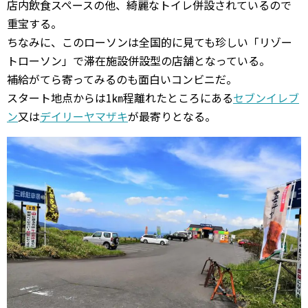
店内飲食スペースの他、綺麗なトイレ併設されているので
重宝する。
ちなみに、このローソンは全国的に見ても珍しい「リゾー
トローソン」で滞在施設併設型の店舗となっている。
補給がてら寄ってみるのも面白いコンビニだ。
スタート地点からは1㎞程離れたところにある
セブンイレブ
ン
又は
デイリーヤマザキ
が最寄りとなる。