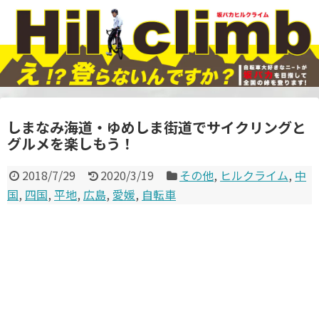
しまなみ海道・ゆめしま街道でサイクリングと
グルメを楽しもう！
2018/7/29
2020/3/19
その他
,
ヒルクライム
,
中
国
,
四国
,
平地
,
広島
,
愛媛
,
自転車