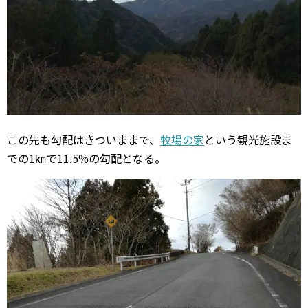
この先も勾配はきついままで、
牧場の家
という観光施設ま
での1㎞で11.5%の勾配となる。