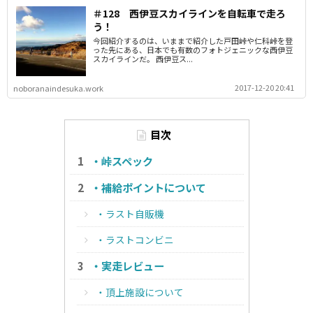
＃128 西伊豆スカイラインを自転車で走ろ
う！
今回紹介するのは、いままで紹介した戸田峠や仁科峠を登
った先にある、日本でも有数のフォトジェニックな西伊豆
スカイラインだ。 西伊豆ス...
2017-12-20 20:41
noboranaindesuka.work
目次
・峠スペック
・補給ポイントについて
・ラスト自販機
・ラストコンビニ
・実走レビュー
・頂上施設について