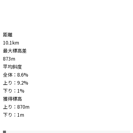
距離
10.1km
最大標高差
873m
平均斜度
全体：8.6%
上り：9.2%
下り：1%
獲得標高
上り：870m
下り：1m